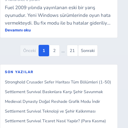
Fuel 2009 yılında yayınlanan eski bir yarış
oyunudur. Yeni Windows sürümlerinde oyun hata
vermekteydi. Bu fix modu ile bu hatalar gideriliyor
ve oyun yeni Windows11 gibi işletim si…
Devamını oku
…
Önceki
1
2
21
Sonraki
SON YAZILAR
Stronghold Crusader Sefer Haritası Tüm Bölümleri (1-50)
Settlement Survival Baskınlara Karşı Şehir Savunmak
Medieval Dynasty Doğal Reshade Grafik Modu İndir
Settlement Survival Teknoloji ve Şehir Kalkınması
Settlement Survival Ticaret Nasıl Yapılır? (Para Kasma)