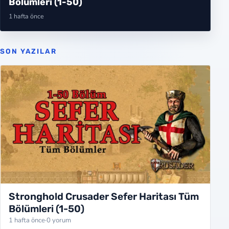
Şehir Savunmak
2 hafta önce
SON YAZILAR
‹
Stronghold Crusader Sefer Haritası Tüm
Bölümleri (1-50)
1 hafta önce
·
0 yorum