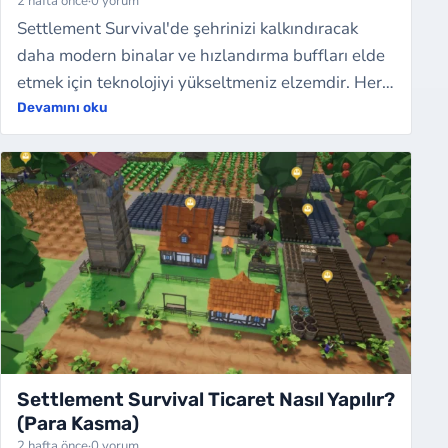
2 hafta önce
·
0 yorum
Settlement Survival'de şehrinizi kalkındıracak
daha modern binalar ve hızlandırma buffları elde
etmek için teknolojiyi yükseltmeniz elzemdir. Her
teknolojik gelişme birçok alanda ş…
Devamını oku
Settlement Survival Ticaret Nasıl Yapılır?
(Para Kasma)
2 hafta önce
·
0 yorum