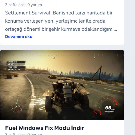
3 hafta önce
·
0 yorum
Settlement Survival, Banished tarzı haritada bir
konuma yerleşen yeni yerleşimciler ile orada
ortaçağ dönemi bir şehir kurmaya odaklandığımız
video oyunudur. Oyunda nüfusu etkin ku…
Devamını oku
Fuel Windows Fix Modu İndir
3 hafta önce
·
0 yorum