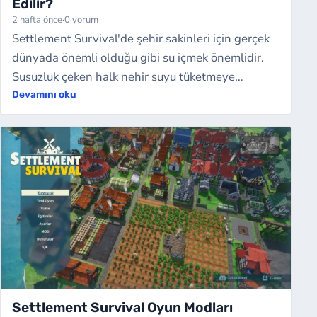
Edilir?
2 hafta önce
·
0 yorum
Settlement Survival'de şehir sakinleri için gerçek
dünyada önemli olduğu gibi su içmek önemlidir.
Susuzluk çeken halk nehir suyu tüketmeye
dolayısıyla hastalıklara açık hale gelir…
Devamını oku
Settlement Survival Oyun Modları