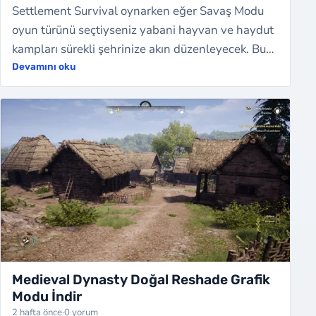
Settlement Survival oynarken eğer Savaş Modu
oyun türünü seçtiyseniz yabani hayvan ve haydut
kampları sürekli şehrinize akın düzenleyecek. Bu
akınlarda insanlar ölecek ve binalar y…
Devamını oku
Medieval Dynasty Doğal Reshade Grafik
Modu İndir
2 hafta önce
·
0 yorum