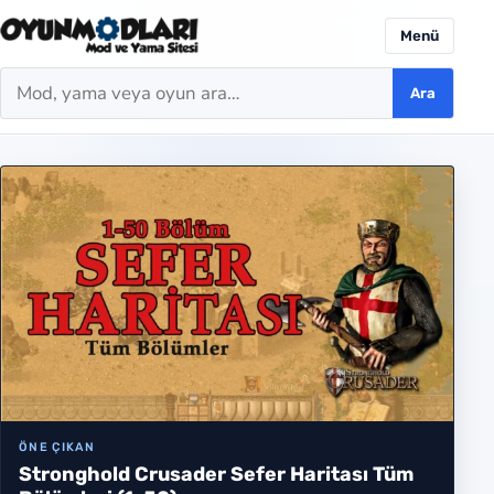
Menü
Ara
Ara
ÖNE ÇIKAN
Settlement Survival Baskınlara Karşı