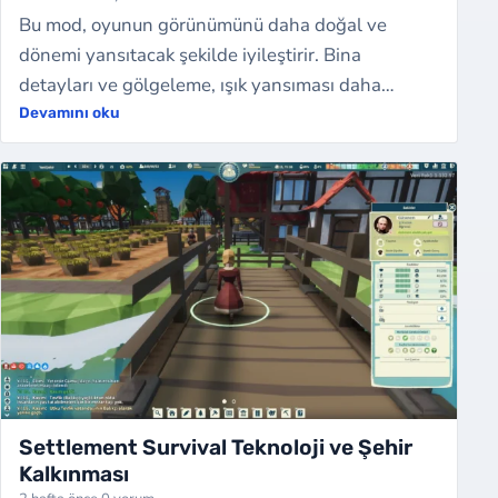
Bu mod, oyunun görünümünü daha doğal ve
dönemi yansıtacak şekilde iyileştirir. Bina
detayları ve gölgeleme, ışık yansıması daha
gerçekçi olur. İlk olarak Reshade programını
Devamını oku
indirme…
Settlement Survival Teknoloji ve Şehir
Kalkınması