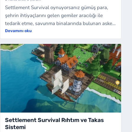
Settlement Survival oynuyorsanız gümüş para,
şehrin ihtiyaçlarını gelen gemiler aracılığı ile
tedarik etme, savunma binalarında bulunan asker
işçilerin maaşları gibi hayati durumla…
Devamını oku
Settlement Survival Rıhtım ve Takas
Sistemi