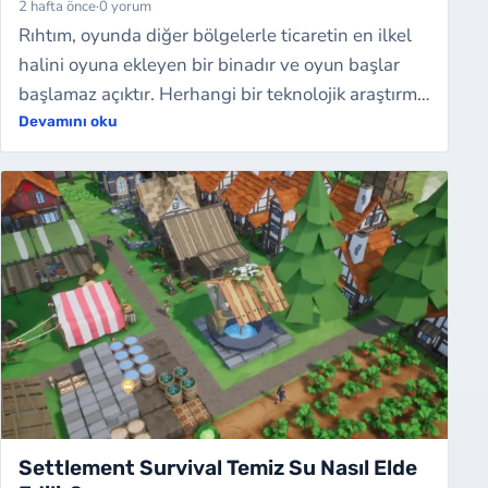
2 hafta önce
·
0 yorum
Rıhtım, oyunda diğer bölgelerle ticaretin en ilkel
halini oyuna ekleyen bir binadır ve oyun başlar
başlamaz açıktır. Herhangi bir teknolojik araştırma
yapmanıza gerek yoktur. Burad…
Devamını oku
Settlement Survival Temiz Su Nasıl Elde