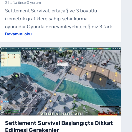
2 hafta önce
·
0 yorum
Settlement Survival, ortaçağ ve 3 boyutlu
izometrik grafiklere sahip şehir kurma
oyunudur.Oyunda deneyimleyebileceğiniz 3 farklı
oyun modu bulunuyor. Bunlar barış, savaş ve
Devamını oku
sandbox…
Settlement Survival Başlangıçta Dikkat
Edilmesi Gerekenler