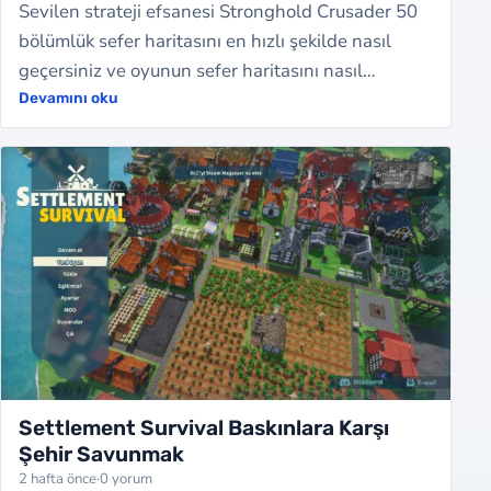
Sevilen strateji efsanesi Stronghold Crusader 50
bölümlük sefer haritasını en hızlı şekilde nasıl
geçersiniz ve oyunun sefer haritasını nasıl
bitireceğiniz konusunda yardımcı olaca…
Devamını oku
Settlement Survival Baskınlara Karşı
Şehir Savunmak
2 hafta önce
·
0 yorum