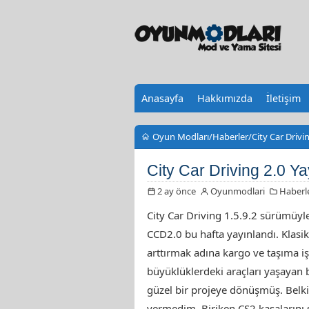
Anasayfa
Hakkımızda
İletişim
Oyun Modları
Haberler
City Car Drivi
City Car Driving 2.0 Ya
2 ay önce
Oyunmodlari
Haberl
City Car Driving 1.5.9.2 sürümüyl
CCD2.0 bu hafta yayınlandı. Klasik
arttırmak adına kargo ve taşıma işle
büyüklüklerdeki araçları yaşayan b
güzel bir projeye dönüşmüş. Belki
vermedim. Biriken CS2 kasaların