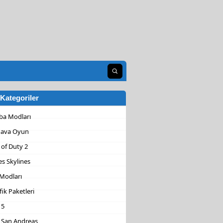
Aramayı aç
Kategoriler
ba Modları
ava Oyun
 of Duty 2
es Skylines
 Modları
fik Paketleri
 5
 San Andreas