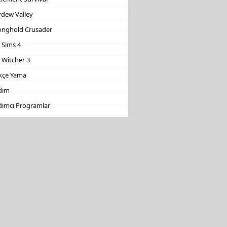
rdew Valley
onghold Crusader
 Sims 4
 Witcher 3
kçe Yama
dım
dımcı Programlar