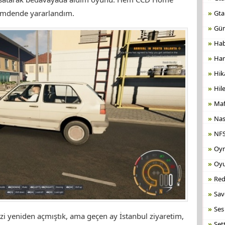
rimdende yararlandım.
Gta
Gün
Hab
Har
Hik
Hile
Maf
Nas
NFS
Oyn
Oyu
Red
Sa
Ses
i yeniden açmıştık, ama geçen ay İstanbul ziyaretim,
Set