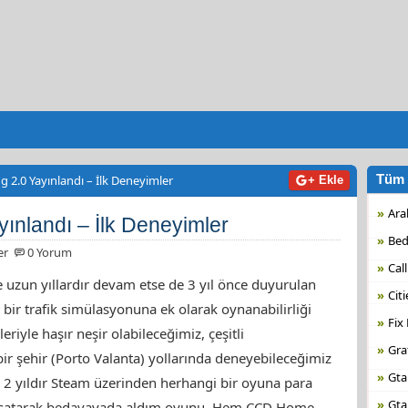
Tüm 
ng 2.0 Yayınlandı – İlk Deneyimler
+ Ekle
Ara
yınlandı – İlk Deneyimler
Bed
er
0 Yorum
Call
e uzun yıllardır devam etse de 3 yıl önce duyurulan
Citi
 bir trafik simülasyonuna ek olarak oynanabilirliği
Fix
riyle haşır neşir olabileceğimiz, çeşitli
Gra
ir şehir (Porto Valanta) yollarında deneyebileceğimiz
Gta
 2 yıldır Steam üzerinden herhangi bir oyuna para
Gta
ı satarak bedavayada aldım oyunu. Hem CCD Home