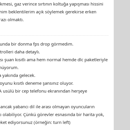
esi, gaz verince sırtının koltuğa yapışması hissini
nim beklentilerim açık söylemek gerekirse erken
azı olmaktı.
oyunda bir donma fps drop görmedim.
rolleri daha detaylı.
pısı şuan kısıtlı ama hem normal hemde dlc paketleriyle
ünüyorum.
 yakında gelecek.
unu kısıtlı deneme şansınız oluyor.
A usülü bir cep telefonu ekranından herşeye
i ancak yabancı dil ile arası olmayan oyuncuların
tı olabiliyor. Çünkü görevler esnasında bir harita yok,
eket ediyorsunuz (örneğin: turn left)