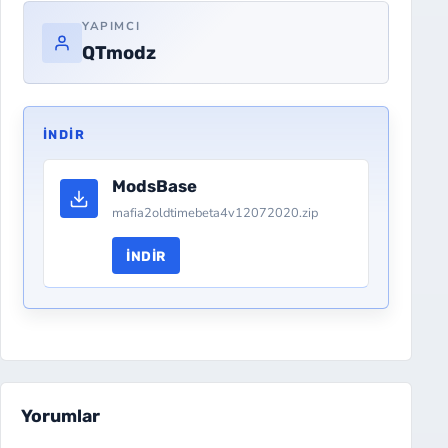
YAPIMCI
QTmodz
İNDIR
ModsBase
mafia2oldtimebeta4v12072020.zip
İNDIR
Yorumlar