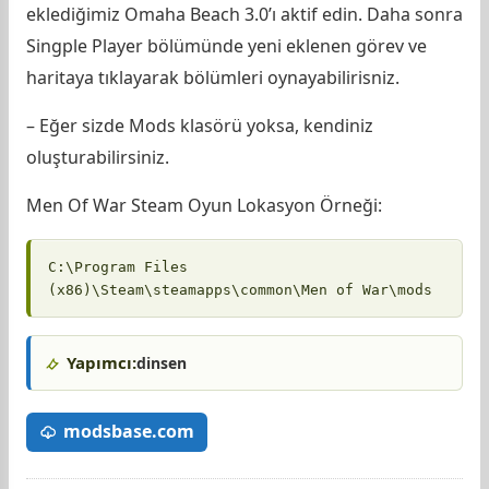
eklediğimiz Omaha Beach 3.0’ı aktif edin. Daha sonra
Singple Player bölümünde yeni eklenen görev ve
haritaya tıklayarak bölümleri oynayabilirisniz.
– Eğer sizde Mods klasörü yoksa, kendiniz
oluşturabilirsiniz.
Men Of War Steam Oyun Lokasyon Örneği:
C:\Program Files 
(x86)\Steam\steamapps\common\Men of War\mods
Yapımcı:
dinsen
modsbase.com