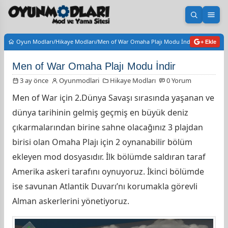
Aramayı 
Men
Oyun Modları
Hikaye Modları
Men of War Omaha Plajı Modu İndir
+ Ekle
Men of War Omaha Plajı Modu İndir
3 ay önce
Oyunmodlari
Hikaye Modları
0 Yorum
Men of War için 2.Dünya Savaşı sırasında yaşanan ve
dünya tarihinin gelmiş geçmiş en büyük deniz
çıkarmalarından birine sahne olacağınız 3 plajdan
birisi olan Omaha Plajı için 2 oynanabilir bölüm
ekleyen mod dosyasıdır. İlk bölümde saldıran taraf
Amerika askeri tarafını oynuyoruz. İkinci bölümde
ise savunan Atlantik Duvarı’nı korumakla görevli
Alman askerlerini yönetiyoruz.