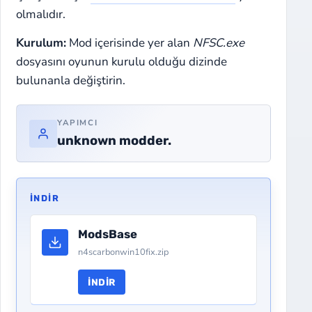
olmalıdır.
Kurulum:
Mod içerisinde yer alan
NFSC.exe
dosyasını oyunun kurulu olduğu dizinde
bulunanla değiştirin.
YAPIMCI
unknown modder.
İNDIR
ModsBase
n4scarbonwin10fix.zip
İNDIR