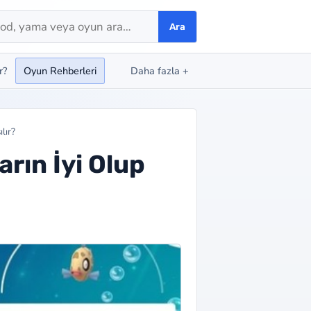
Ara
r?
Oyun Rehberleri
Daha fazla
+
lır?
ın İyi Olup