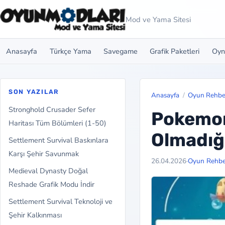
Mod ve Yama Sitesi
Anasayfa
Türkçe Yama
Savegame
Grafik Paketleri
Oyn
SON YAZILAR
Anasayfa
Oyun Rehber
Stronghold Crusader Sefer
Pokemon
Haritası Tüm Bölümleri (1-50)
Olmadığı
Settlement Survival Baskınlara
Karşı Şehir Savunmak
26.04.2026
·
Oyun Rehber
Medieval Dynasty Doğal
Reshade Grafik Modu İndir
Settlement Survival Teknoloji ve
Şehir Kalkınması