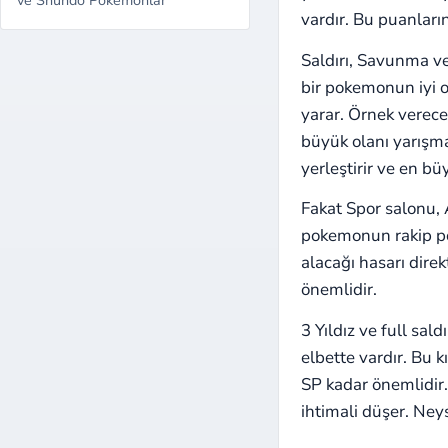
vardır. Bu puanları
Saldırı, Savunma ve
bir pokemonun iyi 
yarar. Örnek verece
büyük olanı yarışma
yerleştirir ve en bü
Fakat Spor salonu, A
pokemonun rakip po
alacağı hasarı direkt
önemlidir.
3 Yıldız ve full sa
elbette vardır. Bu k
SP kadar önemlidir.
ihtimali düşer. Ney