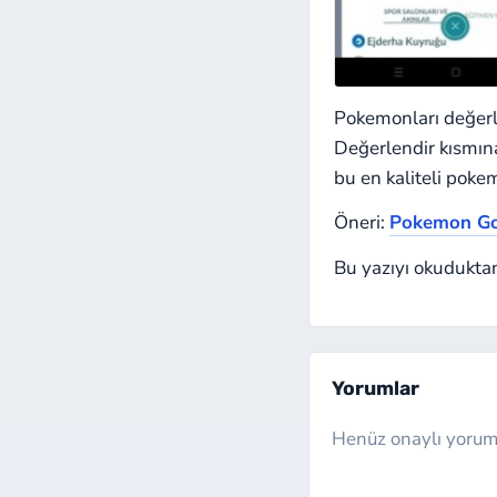
Pokemonları değerl
Değerlendir kısmına
bu en kaliteli poke
Öneri:
Pokemon Go
Bu yazıyı okuduktan
Yorumlar
Henüz onaylı yorum 
Website