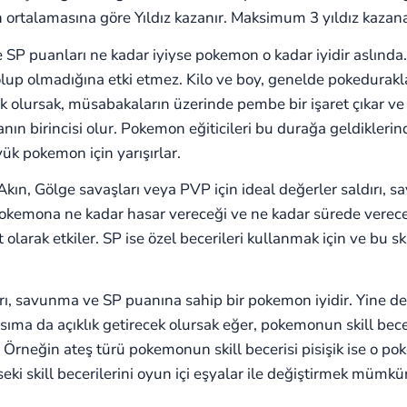
n ortalamasına göre Yıldız kazanır. Maksimum 3 yıldız kazanab
 SP puanları ne kadar iyiyse pokemon o kadar iyidir aslında.
olup olmadığına etki etmez. Kilo ve boy, genelde pokedurak
k olursak, müsabakaların üzerinde pembe bir işaret çıkar v
nın birincisi olur. Pokemon eğiticileri bu durağa geldikleri
yük pokemon için yarışırlar.
kın, Gölge savaşları veya PVP için ideal değerler saldırı, sa
kemona ne kadar hasar vereceği ve ne kadar sürede vereceğ
 olarak etkiler. SP ise özel becerileri kullanmak için ve bu ski
ldırı, savunma ve SP puanına sahip bir pokemon iyidir. Yine 
ısıma da açıklık getirecek olursak eğer, pokemonun skill bece
 Örneğin ateş türü pokemonun skill becerisi pisişik ise o p
seki skill becerilerini oyun içi eşyalar ile değiştirmek mümk