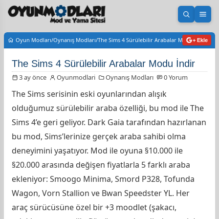
Aramayı 
Men
Oyun Modları
Oynanış Modları
The Sims 4 Sürülebilir Arabalar Modu İndir
+ Ekle
The Sims 4 Sürülebilir Arabalar Modu İndir
3 ay önce
Oyunmodlari
Oynanış Modları
0 Yorum
The Sims serisinin eski oyunlarından alışık
olduğumuz sürülebilir araba özelliği, bu mod ile The
Sims 4’e geri geliyor. Dark Gaia tarafından hazırlanan
bu mod, Sims’lerinize gerçek araba sahibi olma
deneyimini yaşatıyor. Mod ile oyuna §10.000 ile
§20.000 arasında değişen fiyatlarla 5 farklı araba
ekleniyor: Smoogo Minima, Smord P328, Tofunda
Wagon, Vorn Stallion ve Bwan Speedster YL. Her
araç sürücüsüne özel bir +3 moodlet (şakacı,