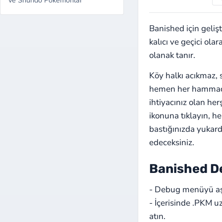
Banished için geliş
kalıcı ve geçici ol
olanak tanır.
Köy halkı acıkmaz,
hemen her hammadde
ihtiyacınız olan he
ikonuna tıklayın, 
bastığınızda yukard
edeceksiniz.
Banished D
- Debug menüyü aşa
- İçerisinde .PKM u
atın.