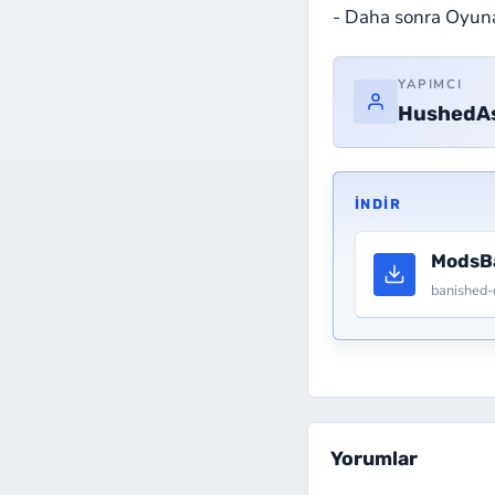
- Daha sonra Oyuna
YAPIMCI
HushedAs
İNDIR
ModsB
banished
Yorumlar