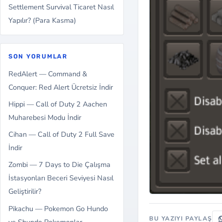
Settlement Survival Ticaret Nasıl
Yapılır? (Para Kasma)
SON YORUMLAR
RedAlert — Command &
Conquer: Red Alert Ücretsiz İndir
Hippi — Call of Duty 2 Aachen
Muharebesi Modu İndir
Cihan — Call of Duty 2 Full Save
İndir
Zombi — 7 Days to Die Çalışma
İstasyonları Beceri Seviyesi Nasıl
Geliştirilir?
Pikachu — Pokemon Go Hundo
BU YAZIYI PAYLAŞ
ve Shundo Pokemonlar