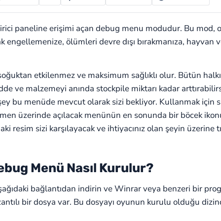
tirici paneline erişimi açan debug menu modudur. Bu mod, o
arak engellemenize, ölümleri devre dışı bırakmanıza, hayvan 
 soğuktan etkilenmez ve maksimum sağlıklı olur. Bütün h
 ve malzemeyi anında stockpile miktarı kadar arttırabilirs
rşey bu menüde mevcut olarak sizi bekliyor. Kullanmak için 
hemen üzerinde açılacak menünün en sonunda bir böcek ikonu
aki resim sizi karşılayacak ve ihtiyacınız olan şeyin üzerine
ebug Menü Nasıl Kurulur?
ğıdaki bağlantıdan indirin ve Winrar veya benzeri bir progr
zantılı bir dosya var. Bu dosyayı oyunun kurulu olduğu dizin