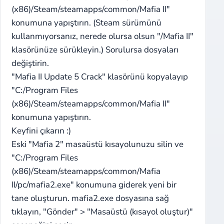
(x86)/Steam/steamapps/common/Mafia II"
konumuna yapıştırın. (Steam sürümünü
kullanmıyorsanız, nerede olursa olsun "/Mafia II"
klasörünüze sürükleyin.) Sorulursa dosyaları
değiştirin.
"Mafia II Update 5 Crack" klasörünü kopyalayıp
"C:/Program Files
(x86)/Steam/steamapps/common/Mafia II"
konumuna yapıştırın.
Keyfini çıkarın :)
Eski "Mafia 2" masaüstü kısayolunuzu silin ve
"C:/Program Files
(x86)/Steam/steamapps/common/Mafia
II/pc/mafia2.exe" konumuna giderek yeni bir
tane oluşturun. mafia2.exe dosyasına sağ
tıklayın, "Gönder" > "Masaüstü (kısayol oluştur)"