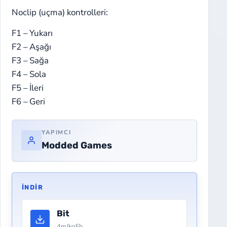
Noclip (uçma) kontrolleri:
F1 – Yukarı
F2 – Aşağı
F3 – Sağa
F4 – Sola
F5 – İleri
F6 – Geri
YAPIMCI
Modded Games
İNDIR
Bit
4mJkgFb