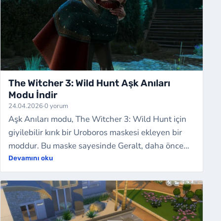
The Witcher 3: Wild Hunt Aşk Anıları
Modu İndir
24.04.2026
·
0 yorum
Aşk Anıları modu, The Witcher 3: Wild Hunt için
giyilebilir kırık bir Uroboros maskesi ekleyen bir
moddur. Bu maske sayesinde Geralt, daha önce
tamamladığı romantik sahneleri belir…
Devamını oku