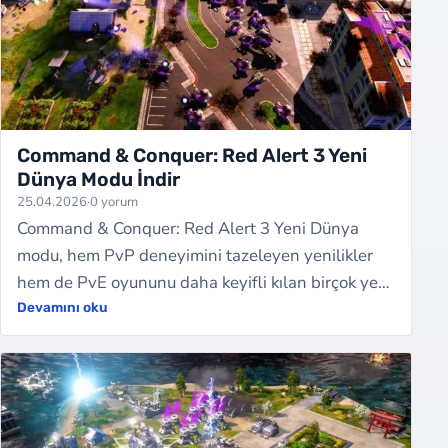
Command & Conquer: Red Alert 3 Yeni
Dünya Modu İndir
25.04.2026
·
0 yorum
Command & Conquer: Red Alert 3 Yeni Dünya
modu, hem PvP deneyimini tazeleyen yenilikler
hem de PvE oyununu daha keyifli kılan birçok yeni
savaş mekaniği sunmaktadır. Oyun temposu h…
Devamını oku