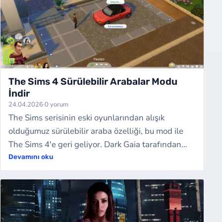
The Sims 4 Sürülebilir Arabalar Modu
İndir
24.04.2026
·
0 yorum
The Sims serisinin eski oyunlarından alışık
olduğumuz sürülebilir araba özelliği, bu mod ile
The Sims 4'e geri geliyor. Dark Gaia tarafından
hazırlanan bu mod, Sims'lerinize gerçek…
Devamını oku