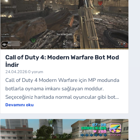
Call of Duty 4: Modern Warfare Bot Mod
İndir
24.04.2026
·
0 yorum
Call of Duty 4 Modern Warfare için MP modunda
botlarla oynama imkanı sağlayan moddur.
Seçeceğiniz haritada normal oyuncular gibi bot
oyuncular oluşturabilirsiniz. Bu mod internet b…
Devamını oku