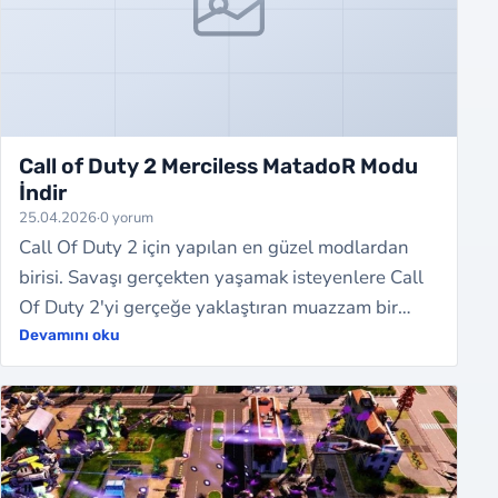
Call of Duty 2 Merciless MatadoR Modu
İndir
25.04.2026
·
0 yorum
Call Of Duty 2 için yapılan en güzel modlardan
birisi. Savaşı gerçekten yaşamak isteyenlere Call
Of Duty 2'yi gerçeğe yaklaştıran muazzam bir
topluluk yapımı mod Merciless Matador…
Devamını oku