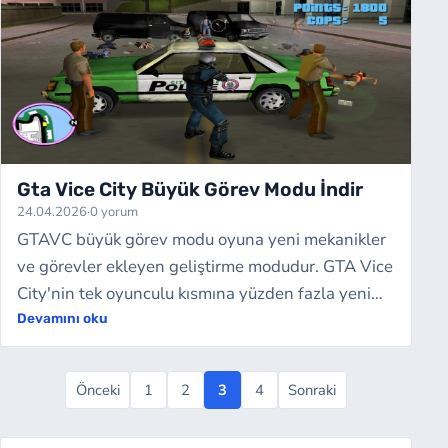
Gta Vice City Büyük Görev Modu İndir
24.04.2026
·
0 yorum
GTAVC büyük görev modu oyuna yeni mekanikler
ve görevler ekleyen geliştirme modudur. GTA Vice
City'nin tek oyunculu kısmına yüzden fazla yeni
görev ekleyerek oyunu adeta ikinci kez…
Devamını oku
Önceki
1
2
3
4
Sonraki