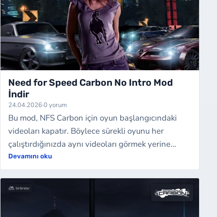
Need for Speed Carbon No Intro Mod
İndir
24.04.2026
·
0 yorum
Bu mod, NFS Carbon için oyun başlangıcındaki
videoları kapatır. Böylece sürekli oyunu her
çalıştırdığınızda aynı videoları görmek yerine
direkt oyuna odaklanabilirsiniz. Küçük bir…
Devamını oku