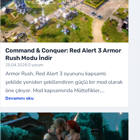
Command & Conquer: Red Alert 3 Armor
Rush Modu İndir
25.04.2026
·
0 yorum
Armor Rush, Red Alert 3 oyununu kapsamlı
şekilde yeniden şekillendiren güçlü bir mod olarak
öne çıkıyor. Mod kapsamında Müttefikler,
Sovyetler ve Japonya için ikişer adet olmak üze…
Devamını oku