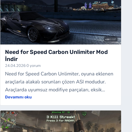
Need for Speed Carbon Unlimiter Mod
İndir
24.04.2026
·
0 yorum
Need for Speed Carbon Unlimiter, oyuna eklenen
araçlarla alakalı sorunları çözen ASI modudur.
Araçlarda uyumsuz modifiye parçaları, eksik
tekerler, araç sınırı gibi oyunda çökme so…
Devamını oku