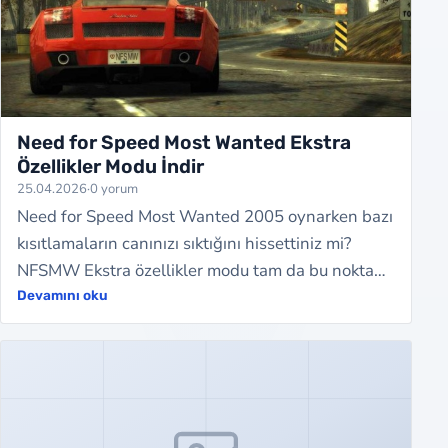
Need for Speed Most Wanted Ekstra
Özellikler Modu İndir
25.04.2026
·
0 yorum
Need for Speed Most Wanted 2005 oynarken bazı
kısıtlamaların canınızı sıktığını hissettiniz mi?
NFSMW Ekstra özellikler modu tam da bu noktada
devreye giriyor. Oyunun motoruna deri…
Devamını oku